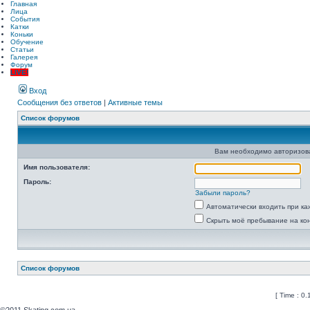
Главная
Лица
События
Катки
Коньки
Обучение
Статьи
Галерея
Форум
LIVE!
Вход
Сообщения без ответов
|
Активные темы
Список форумов
Вам необходимо авторизоват
Имя пользователя:
Пароль:
Забыли пароль?
Автоматически входить при к
Скрыть моё пребывание на ко
Список форумов
[ Time : 0.