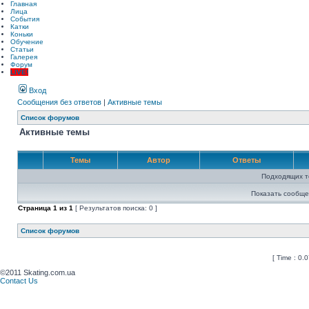
Главная
Лица
События
Катки
Коньки
Обучение
Статьи
Галерея
Форум
LIVE!
Вход
Сообщения без ответов
|
Активные темы
Список форумов
Активные темы
Темы
Автор
Ответы
Подходящих т
Показать сообще
Страница
1
из
1
[ Результатов поиска: 0 ]
Список форумов
[ Time : 0.0
©2011 Skating.com.ua
Contact Us