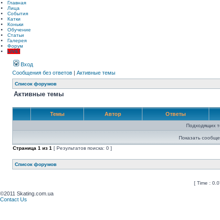
Главная
Лица
События
Катки
Коньки
Обучение
Статьи
Галерея
Форум
LIVE!
Вход
Сообщения без ответов
|
Активные темы
Список форумов
Активные темы
Темы
Автор
Ответы
Подходящих т
Показать сообще
Страница
1
из
1
[ Результатов поиска: 0 ]
Список форумов
[ Time : 0.0
©2011 Skating.com.ua
Contact Us