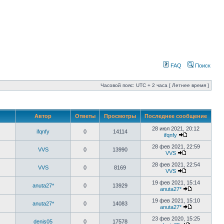
FAQ
Поиск
Часовой пояс: UTC + 2 часа [ Летнее время ]
Автор
Ответы
Просмотры
Последнее сообщение
28 июл 2021, 20:12
ifqnfy
0
14114
ifqnfy
28 фев 2021, 22:59
VVS
0
13990
VVS
28 фев 2021, 22:54
VVS
0
8169
VVS
19 фев 2021, 15:14
anuta27*
0
13929
anuta27*
19 фев 2021, 15:10
anuta27*
0
14083
anuta27*
23 фев 2020, 15:25
denis05
0
17578