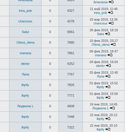
Anastasia
0
6826
Anastasia
21 май 2019, 11:46
irina_pob
0
4327
irina_pob
15 мар 2019, 13:26
chanceux
0
4278
chanceux
26 фев 2019, 18:19
Salut
0
6961
Salut
10 фев 2019, 23:17
Olena_olena
0
7880
Olena_olena
06 фев 2019, 18:47
manana
0
7861
manana
04 фев 2019, 19:04
elenkr
0
4252
elenkr
03 фев 2019, 12:40
Лала
0
7767
Лала
01 фев 2019, 15:52
ifqnfy
0
7826
ifqnfy
01 фев 2019, 15:50
ifqnfy
0
7771
ifqnfy
24 янв 2019, 14:45
Людмила L
0
4908
Людмила L
22 янв 2019, 20:12
ifqnfy
0
7448
ifqnfy
22 янв 2019, 20:10
ifqnfy
0
7322
ifqnfy