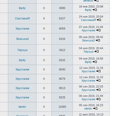
denis05
18 янв 2020, 23:08
ifqnfy
0
4585
ifqnfy
24 ноя 2019, 20:54
СветланаЯ
0
8157
СветланаЯ
07 ноя 2019, 21:04
Хрусталик
0
8059
Хрусталик
05 ноя 2019, 09:42
Sinecura2
0
8104
Sinecura2
04 ноя 2019, 20:44
Tatysya
0
8112
Tatysya
04 ноя 2019, 16:56
ifqnfy
0
8102
ifqnfy
12 сен 2019, 11:19
Хрусталик
0
8040
Хрусталик
12 сен 2019, 11:15
Хрусталик
0
8079
Хрусталик
06 сен 2019, 22:03
Хрусталик
0
8013
Хрусталик
06 сен 2019, 21:44
Хрусталик
0
8225
Хрусталик
05 сен 2019, 16:23
elenkr
0
11065
elenkr
11 июл 2019, 14:13