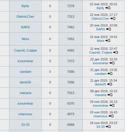
22 янв 2019, 20:01
ifqnfy
0
7278
ifqnfy
22 янв 2019, 17:17
Oleksii.Cher
0
7313
Oleksii.Cher
20 янв 2019, 10:06
БАRS
0
7462
БАRS
15 янв 2019, 19:54
More
0
7452
More
11 янв 2019, 22:47
Сергей, София
0
4492
Сергей, София
22 дек 2018, 10:33
iceseminar
0
7372
iceseminar
21 дек 2018, 13:35
vandam
0
7066
vandam
11 дек 2018, 15:34
denis05
0
7006
denis05
08 дек 2018, 10:15
manana
0
7013
manana
29 ноя 2018, 16:13
iceseminar
0
6370
iceseminar
20 ноя 2018, 16:43
chanceux
0
4073
chanceux
18 ноя 2018, 23:23
33-33
0
6968
33-33