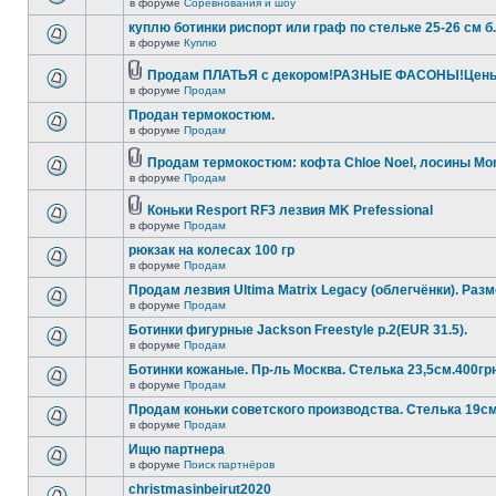
в форуме
Соревнования и шоу
куплю ботинки риспорт или граф по стельке 25-26 см б
в форуме
Куплю
Продам ПЛАТЬЯ с декором!РАЗНЫЕ ФАСОНЫ!Цены о
в форуме
Продам
Продан термокостюм.
в форуме
Продам
Продам термокостюм: кофта Chloe Noel, лосины Mond
в форуме
Продам
Коньки Resport RF3 лезвия MK Prefessional
в форуме
Продам
рюкзак на колесах 100 гр
в форуме
Продам
Продам лезвия Ultima Matrix Legacy (облегчёнки). Разм
в форуме
Продам
Ботинки фигурные Jackson Freestyle р.2(EUR 31.5).
в форуме
Продам
Ботинки кожаные. Пр-ль Москва. Стелька 23,5см.400гр
в форуме
Продам
Продам коньки советского производства. Стелька 19см
в форуме
Продам
Ищю партнера
в форуме
Поиск партнёров
christmasinbeirut2020