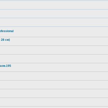
ofessional
 28 см)
разм.195