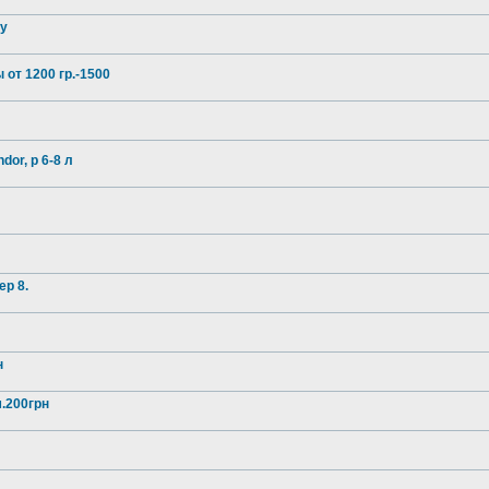
.у
т 1200 гр.-1500
or, р 6-8 л
ер 8.
н
.200грн