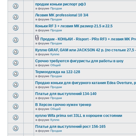
продам коньки риспорт рф3
в форуме
Продам
Лезвия MK professional 10 3/4
в форуме
Продам
Коньки RF 3 + лезвия МК размер 21.5 и 22.5
в форуме
Продам
Продам - КОНЬКИ - Risport - PRo RF3 + лезвия MK Pr
в форуме
Продам
Куплю GRAF, GAM или JACKSON 42 р. (по стельке 27,5 -
в форуме
Куплю
Срочно требуются фигуристы для работы в шоу
в форуме
Общий
Термоодежда на 122-128
в форуме
Продам
Продаю коньки для фигурного катания Edea Overture, 
в форуме
Продам
Платье для выступлений 134-140
в форуме
Продам
В Херсон срочно нужен тренер
в форуме
Общий
куплю Wifa prima set 33LL в хорошем состоянии
в форуме
Куплю
Платье для выступлений рост 156-165
в форуме
Продам