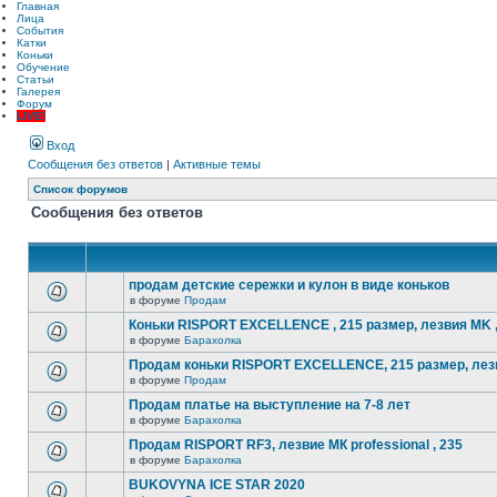
Главная
Лица
События
Катки
Коньки
Обучение
Статьи
Галерея
Форум
LIVE!
Вход
Сообщения без ответов
|
Активные темы
Список форумов
Сообщения без ответов
продам детские сережки и кулон в виде коньков
в форуме
Продам
Коньки RISPORT EXCELLENCE , 215 размер, лезвия MK
в форуме
Барахолка
Продам коньки RISPORT EXCELLENCE, 215 размер, ле
в форуме
Продам
Продам платье на выступление на 7-8 лет
в форуме
Барахолка
Продам RISPORT RF3, лезвие МК professional , 235
в форуме
Барахолка
BUKOVYNA ICE STAR 2020