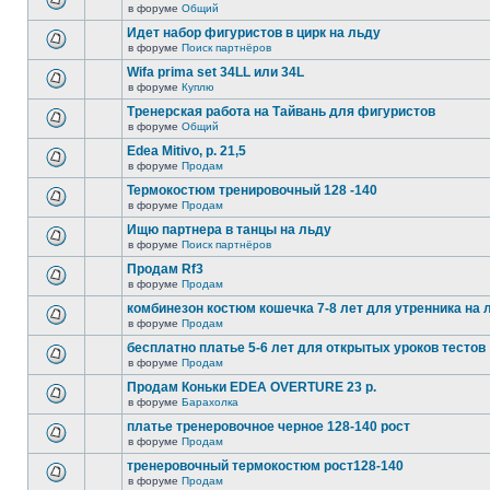
в форуме
Общий
Идет набор фигуристов в цирк на льду
в форуме
Поиск партнёров
Wifa prima set 34LL или 34L
в форуме
Куплю
Тренерская работа на Тайвань для фигуристов
в форуме
Общий
Edea Mitivo, р. 21,5
в форуме
Продам
Термокостюм тренировочный 128 -140
в форуме
Продам
Ищю партнера в танцы на льду
в форуме
Поиск партнёров
Продам Rf3
в форуме
Продам
комбинезон костюм кошечка 7-8 лет для утренника на 
в форуме
Продам
бесплатно платье 5-6 лет для открытых уроков тестов
в форуме
Продам
Продам Коньки EDEA OVERTURE 23 р.
в форуме
Барахолка
платье тренеровочное черное 128-140 рост
в форуме
Продам
тренеровочный термокостюм рост128-140
в форуме
Продам