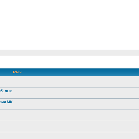
Темы
 ,белые
звия MK