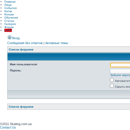
Главная
Лица
События
Катки
Коньки
Обучение
Статьи
Галерея
Форум
LIVE!
Вход
Сообщения без ответов
|
Активные темы
Список форумов
Имя пользователя:
Пароль:
Забыли паро
Автоматич
Скрыть мо
Список форумов
©2011 Skating.com.ua
Contact Us