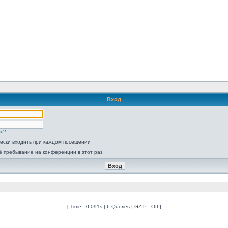
Вход
ль?
ески входить при каждом посещении
ё пребывание на конференции в этот раз
[ Time : 0.091s | 6 Queries | GZIP : Off ]