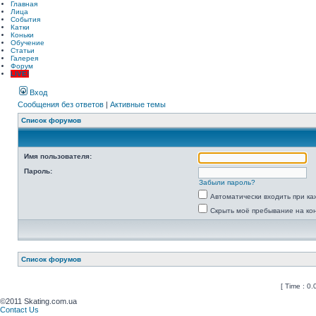
Главная
Лица
События
Катки
Коньки
Обучение
Статьи
Галерея
Форум
LIVE!
Вход
Сообщения без ответов
|
Активные темы
Список форумов
Имя пользователя:
Пароль:
Забыли пароль?
Автоматически входить при к
Скрыть моё пребывание на ко
Список форумов
[ Time : 0.
©2011 Skating.com.ua
Contact Us