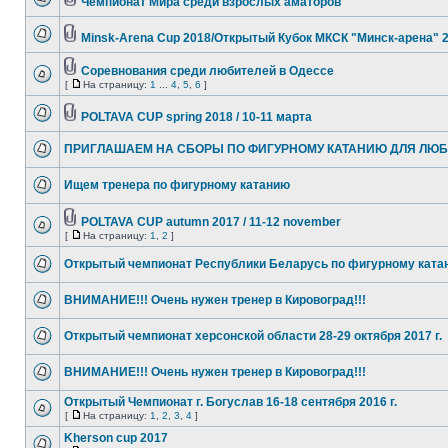
Чемпионат Мира среди взрослых аматоров
Minsk-Arena Cup 2018/Открытый Кубок МКСК "Минск-арена" 
Соревнования среди любителей в Одессе
[
На страницу:
1
...
4
,
5
,
6
]
POLTAVA CUP spring 2018 / 10-11 марта
ПРИГЛАШАЕМ НА СБОРЫ ПО ФИГУРНОМУ КАТАНИЮ ДЛЯ ЛЮ
Ищем тренера по фигурному катанию
POLTAVA CUP autumn 2017 / 11-12 november
[
На страницу:
1
,
2
]
Открытый чемпионат Республики Беларусь по фигурному ката
ВНИМАНИЕ!!! Очень нужен тренер в Кировоград!!!
Открытый чемпионат херсонской области 28-29 октября 2017 г.
ВНИМАНИЕ!!! Очень нужен тренер в Кировоград!!!
Открытый Чемпионат г. Богуслав 16-18 сентября 2016 г.
[
На страницу:
1
,
2
,
3
,
4
]
Kherson cup 2017