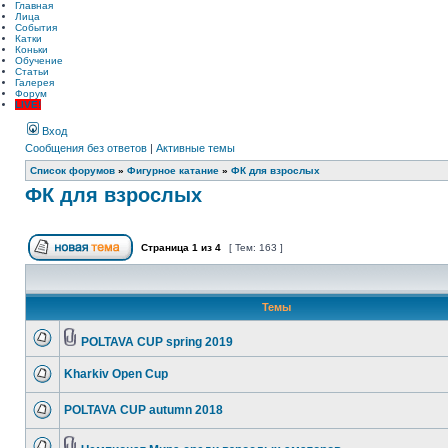
Главная
Лица
События
Катки
Коньки
Обучение
Статьи
Галерея
Форум
LIVE!
Вход
Сообщения без ответов
|
Активные темы
Список форумов
»
Фигурное катание
»
ФК для взрослых
ФК для взрослых
Страница
1
из
4
[ Тем: 163 ]
Темы
POLTAVA CUP spring 2019
Kharkiv Open Cup
POLTAVA CUP autumn 2018