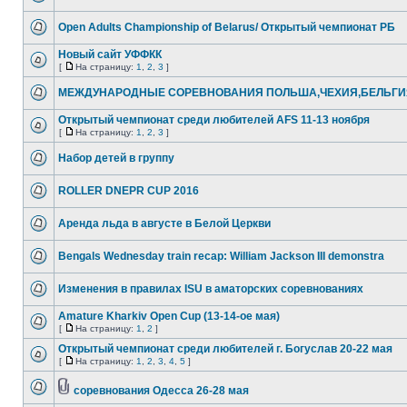
Open Adults Championship of Belarus/ Открытый чемпионат РБ
Новый сайт УФФКК
[
На страницу:
1
,
2
,
3
]
МЕЖДУНАРОДНЫЕ СОРЕВНОВАНИЯ ПОЛЬША,ЧЕХИЯ,БЕЛЬГИ
Открытый чемпионат среди любителей AFS 11-13 ноября
[
На страницу:
1
,
2
,
3
]
Набор детей в группу
ROLLER DNEPR CUP 2016
Аренда льда в августе в Белой Церкви
Bengals Wednesday train recap: William Jackson III demonstra
Изменения в правилах ISU в аматорских соревнованиях
Amature Kharkiv Open Cup (13-14-ое мая)
[
На страницу:
1
,
2
]
Открытый чемпионат среди любителей г. Богуслав 20-22 мая
[
На страницу:
1
,
2
,
3
,
4
,
5
]
соревнования Одесса 26-28 мая