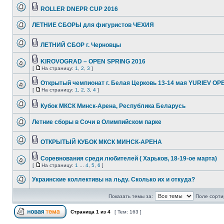
ROLLER DNEPR CUP 2016
ЛЕТНИЕ СБОРЫ для фигуристов ЧЕХИЯ
ЛЕТНИЙ СБОР г. Черновцы
KIROVOGRAD – OPEN SPRING 2016
[
На страницу:
1
,
2
,
3
]
Открытый чемпионат г. Белая Церковь 13-14 мая YURIEV OP
[
На страницу:
1
,
2
,
3
,
4
]
Кубок МКСК Минск-Арена, Республика Беларусь
Летние сборы в Сочи в Олимпийском парке
ОТКРЫТЫЙ КУБОК МКСК МИНСК-АРЕНА
Соревнования среди любителей ( Харьков, 18-19-ое марта)
[
На страницу:
1
...
4
,
5
,
6
]
Украинские коллективы на льду. Сколько их и откуда?
Показать темы за:
Поле сорти
Страница
1
из
4
[ Тем: 163 ]