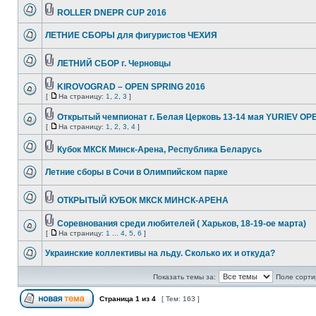
ROLLER DNEPR CUP 2016
ЛЕТНИЕ СБОРЫ для фигуристов ЧЕХИЯ
ЛЕТНИЙ СБОР г. Черновцы
KIROVOGRAD – OPEN SPRING 2016
[
На страницу:
1
,
2
,
3
]
Открытый чемпионат г. Белая Церковь 13-14 мая YURIEV OP
[
На страницу:
1
,
2
,
3
,
4
]
Кубок МКСК Минск-Арена, Республика Беларусь
Летние сборы в Сочи в Олимпийском парке
ОТКРЫТЫЙ КУБОК МКСК МИНСК-АРЕНА
Соревнования среди любителей ( Харьков, 18-19-ое марта)
[
На страницу:
1
...
4
,
5
,
6
]
Украинские коллективы на льду. Сколько их и откуда?
Показать темы за:
Поле сорти
Страница
1
из
4
[ Тем: 163 ]