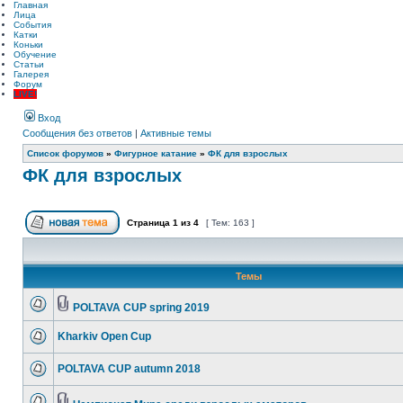
Главная
Лица
События
Катки
Коньки
Обучение
Статьи
Галерея
Форум
LIVE!
Вход
Сообщения без ответов
|
Активные темы
Список форумов
»
Фигурное катание
»
ФК для взрослых
ФК для взрослых
Страница
1
из
4
[ Тем: 163 ]
Темы
POLTAVA CUP spring 2019
Kharkiv Open Cup
POLTAVA CUP autumn 2018