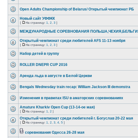
Open Adults Championship of Belarus/ Открытый чемпионат РБ
Новый сайт УФФКК
[
На страницу:
1
,
2
,
3
]
МЕЖДУНАРОДНЫЕ СОРЕВНОВАНИЯ ПОЛЬША,ЧЕХИЯ,БЕЛЬГИ
Открытый чемпионат среди любителей AFS 11-13 ноября
[
На страницу:
1
,
2
,
3
]
Набор детей в группу
ROLLER DNEPR CUP 2016
Аренда льда в августе в Белой Церкви
Bengals Wednesday train recap: William Jackson III demonstra
Изменения в правилах ISU в аматорских соревнованиях
Amature Kharkiv Open Cup (13-14-ое мая)
[
На страницу:
1
,
2
]
Открытый чемпионат среди любителей г. Богуслав 20-22 мая
[
На страницу:
1
,
2
,
3
,
4
,
5
]
соревнования Одесса 26-28 мая