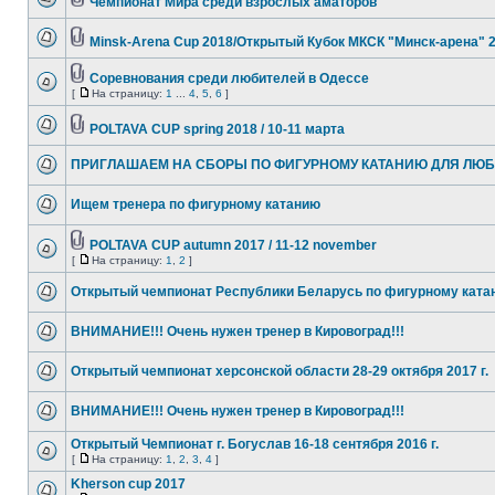
Чемпионат Мира среди взрослых аматоров
Minsk-Arena Cup 2018/Открытый Кубок МКСК "Минск-арена" 
Соревнования среди любителей в Одессе
[
На страницу:
1
...
4
,
5
,
6
]
POLTAVA CUP spring 2018 / 10-11 марта
ПРИГЛАШАЕМ НА СБОРЫ ПО ФИГУРНОМУ КАТАНИЮ ДЛЯ ЛЮ
Ищем тренера по фигурному катанию
POLTAVA CUP autumn 2017 / 11-12 november
[
На страницу:
1
,
2
]
Открытый чемпионат Республики Беларусь по фигурному ката
ВНИМАНИЕ!!! Очень нужен тренер в Кировоград!!!
Открытый чемпионат херсонской области 28-29 октября 2017 г.
ВНИМАНИЕ!!! Очень нужен тренер в Кировоград!!!
Открытый Чемпионат г. Богуслав 16-18 сентября 2016 г.
[
На страницу:
1
,
2
,
3
,
4
]
Kherson cup 2017