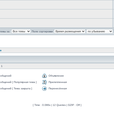
темы за:
Поле сортировки
да
 1
ообщений
Объявление
общений [ Популярная тема ]
Прилепленная
общений [ Тема закрыта ]
Перенесённая
[ Time : 0.086s | 12 Queries | GZIP : Off ]