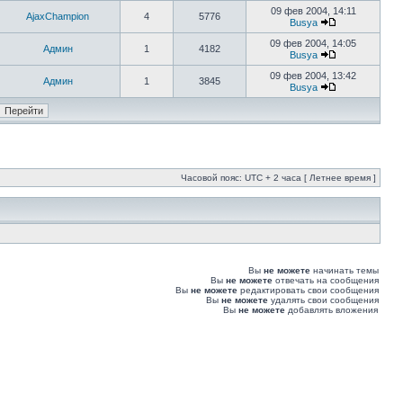
09 фев 2004, 14:11
AjaxChampion
4
5776
Busya
09 фев 2004, 14:05
Админ
1
4182
Busya
09 фев 2004, 13:42
Админ
1
3845
Busya
Часовой пояс: UTC + 2 часа [ Летнее время ]
Вы
не можете
начинать темы
Вы
не можете
отвечать на сообщения
Вы
не можете
редактировать свои сообщения
Вы
не можете
удалять свои сообщения
Вы
не можете
добавлять вложения