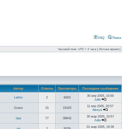
FAQ
Поиск
Часовой пояс: UTC + 2 часа [ Летнее время ]
Автор
Ответы
Просмотры
Последнее сообщение
30 апр 2005, 10:00
Lekks
2
6603
Julia
11 апр 2005, 20:57
Guest
15
15425
Alesya
30 мар 2005, 10:57
npa
77
38642
Julia
01 мар 2005, 18:36
vp
2
5039