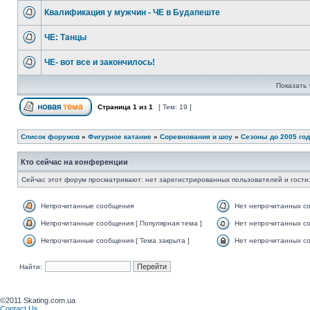
Квалификация у мужчин - ЧЕ в Будапеште
ЧЕ: Танцы
ЧЕ- вот все и закончилось!
Показать 
Страница
1
из
1
[ Тем: 19 ]
Список форумов
»
Фигурное катание
»
Соревнования и шоу
»
Сезоны до 2005 го
Кто сейчас на конференции
Сейчас этот форум просматривают: нет зарегистрированных пользователей и гости:
Непрочитанные сообщения
Нет непрочитанных с
Непрочитанные сообщения [ Популярная тема ]
Нет непрочитанных со
Непрочитанные сообщения [ Тема закрыта ]
Нет непрочитанных со
Найти:
©2011 Skating.com.ua
Contact Us