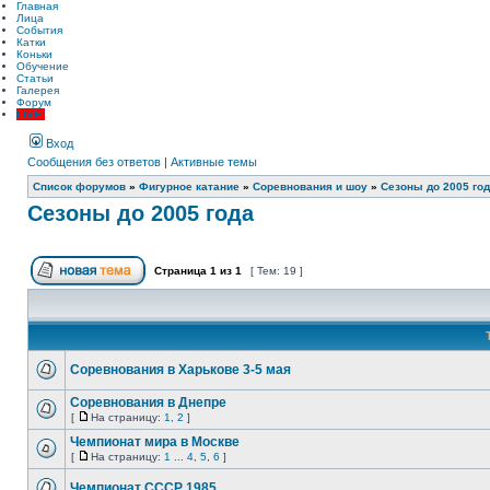
Главная
Лица
События
Катки
Коньки
Обучение
Статьи
Галерея
Форум
LIVE!
Вход
Сообщения без ответов
|
Активные темы
Список форумов
»
Фигурное катание
»
Соревнования и шоу
»
Сезоны до 2005 го
Сезоны до 2005 года
Страница
1
из
1
[ Тем: 19 ]
Соревнования в Харькове 3-5 мая
Соревнования в Днепре
[
На страницу:
1
,
2
]
Чемпионат мира в Москве
[
На страницу:
1
...
4
,
5
,
6
]
Чемпионат СССР 1985