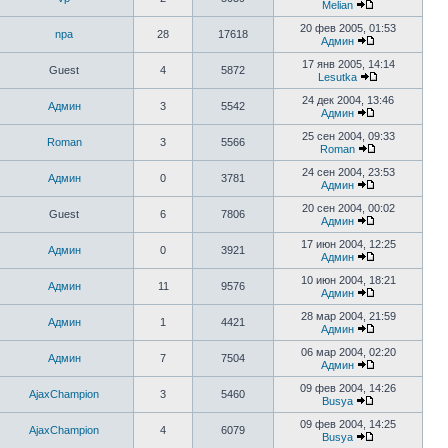
Melian
20 фев 2005, 01:53
npa
28
17618
Админ
17 янв 2005, 14:14
Guest
4
5872
Lesutka
24 дек 2004, 13:46
Админ
3
5542
Админ
25 сен 2004, 09:33
Roman
3
5566
Roman
24 сен 2004, 23:53
Админ
0
3781
Админ
20 сен 2004, 00:02
Guest
6
7806
Админ
17 июн 2004, 12:25
Админ
0
3921
Админ
10 июн 2004, 18:21
Админ
11
9576
Админ
28 мар 2004, 21:59
Админ
1
4421
Админ
06 мар 2004, 02:20
Админ
7
7504
Админ
09 фев 2004, 14:26
AjaxChampion
3
5460
Busya
09 фев 2004, 14:25
AjaxChampion
4
6079
Busya