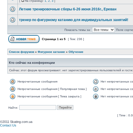
[
На страницу:
1
,
2
,
3
]
Летние тренировочные сборы 6-26 июня 2016г., Ереван
тренер по фигурному катанию для индивидуальных занятий!
Показать темы за:
Поле сорти
Страница
1
из
5
[ Тем: 236 ]
Список форумов
»
Фигурное катание
»
Обучение
Кто сейчас на конференции
Сейчас этот форум просматривают: нет зарегистрированных пользователей и гости:
Непрочитанные сообщения
Нет непрочитанных с
Непрочитанные сообщения [ Популярная тема ]
Нет непрочитанных со
Непрочитанные сообщения [ Тема закрыта ]
Нет непрочитанных со
Найти:
[ Time : 0.0
©2011 Skating.com.ua
Contact Us