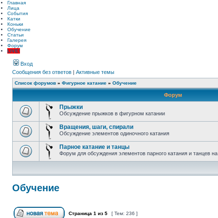
Главная
Лица
События
Катки
Коньки
Обучение
Статьи
Галерея
Форум
LIVE!
Вход
Сообщения без ответов
|
Активные темы
Список форумов
»
Фигурное катание
»
Обучение
Форум
Прыжки
Обсуждение прыжков в фигурном катании
Вращения, шаги, спирали
Обсуждение элементов одиночного катания
Парное катание и танцы
Форум для обсуждения элементов парного катания и танцев на
Обучение
Страница
1
из
5
[ Тем: 236 ]