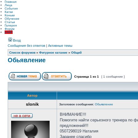
Главная
Лица
События
Катки
Коньки
Обучение
Статьи
Галерея
Форум
LIVE!
Вход
Сообщения без ответов
|
Активные темы
Список форумов
»
Фигурное катание
»
Общий
Обьявление
Страница
1
из
1
[ 1 сообщение ]
Автор
slonik
Заголовок сообщения:
Обьявление
ВНИМАНИЕ!!!
Помогите найти серьезного тренера по ф
предложений!!!
0507298019 Наталия
Заранее спасибо