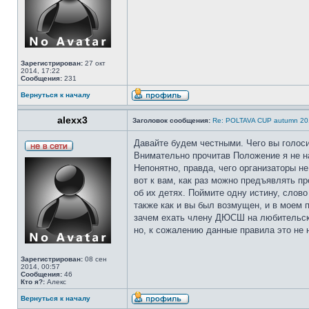
Зарегистрирован:
27 окт
2014, 17:22
Сообщения:
231
Вернуться к началу
alexx3
Заголовок сообщения:
Re: POLTAVA CUP autumn 20
Давайте будем честными. Чего вы голос
Внимательно прочитав Положение я не н
Непонятно, правда, чего организаторы не
вот к вам, как раз можно предъявлять п
об их детях. Поймите одну истину, слов
также как и вы был возмущен, и в моем 
зачем ехать члену ДЮСШ на любительские
но, к сожалению данные правила это не 
Зарегистрирован:
08 сен
2014, 00:57
Сообщения:
46
Кто я?:
Алекс
Вернуться к началу