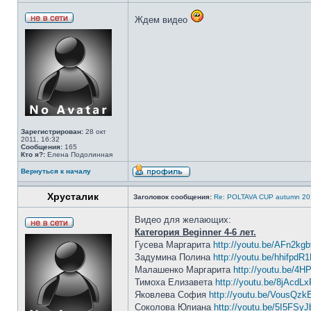
Ждем видео
Зарегистрирован:
28 окт
2011, 16:32
Сообщения:
165
Кто я?:
Елена Подолинная
Вернуться к началу
Хрусталик
Заголовок сообщения:
Re: POLTAVA CUP autumn 20
Видео для желающих:
Категория Beginner 4-6 лет.
Гусева Маргарита
http://youtu.be/AFn2kgb
Задумина Полина
http://youtu.be/hhifpdR
Малашенко Маргарита
http://youtu.be/4H
Тимоха Елизавета
http://youtu.be/8jAcd
Яковлева София
http://youtu.be/VousQz
Соколова Юлиана
http://youtu.be/5I5FSy