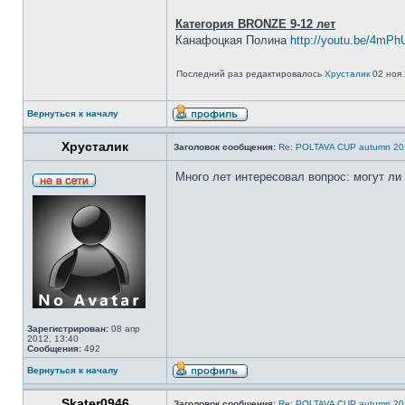
Категория BRONZE 9-12 лет
Канафоцкая Полина
http://youtu.be/4mPh
Последний раз редактировалось
Хрусталик
02 ноя 
Вернуться к началу
Хрусталик
Заголовок сообщения:
Re: POLTAVA CUP autumn 20
Много лет интересовал вопрос: могут ли
Зарегистрирован:
08 апр
2012, 13:40
Сообщения:
492
Вернуться к началу
Skater0946
Заголовок сообщения:
Re: POLTAVA CUP autumn 20