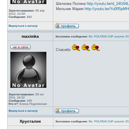
Шелкова Полина
http://youtu.be/d_24G04
Мельник Мария
http://youtu.be/Yu0R5pM
Зарегистрирован:
08 апр
2012, 13:40
Сообщения:
492
Вернуться к началу
maximka
Заголовок сообщения:
Re: POLTAVA CUP autumn 20
Спасибо
Зарегистрирован:
28 окт
2011, 16:32
Сообщения:
165
Кто я?:
Елена Подолинная
Вернуться к началу
Хрусталик
Заголовок сообщения:
Re: POLTAVA CUP autumn 20