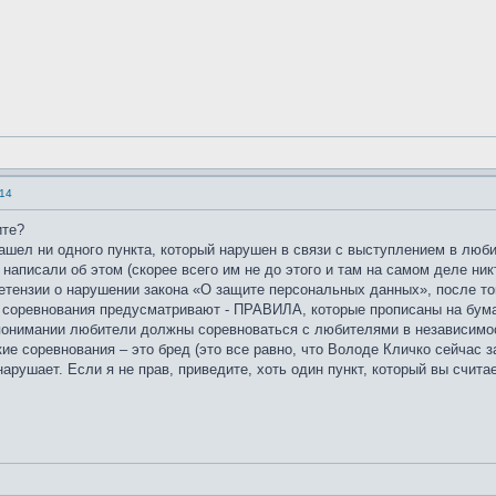
14
ите?
ашел ни одного пункта, который нарушен в связи с выступлением в люб
 написали об этом (скорее всего им не до этого и там на самом деле ник
ретензии о нарушении закона «О защите персональных данных», после т
о соревнования предусматривают - ПРАВИЛА, которые прописаны на бумаг
понимании любители должны соревноваться с любителями в независимост
 соревнования – это бред (это все равно, что Володе Кличко сейчас за
нарушает. Если я не прав, приведите, хоть один пункт, который вы счит