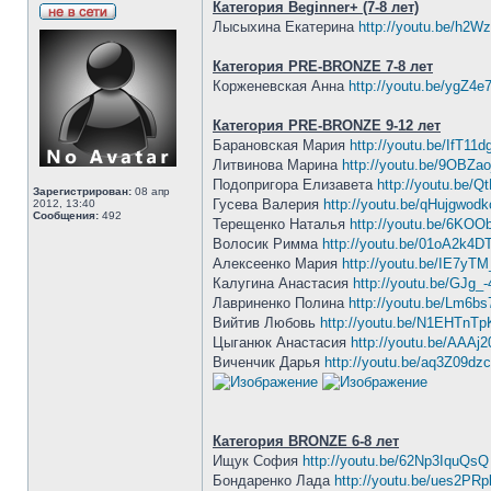
Категория Beginner+ (7-8 лет)
Лысыхина Екатерина
http://youtu.be/h2W
Категория PRE-BRONZE 7-8 лет
Корженевская Анна
http://youtu.be/ygZ4
Категория PRE-BRONZE 9-12 лет
Барановская Мария
http://youtu.be/IfT11
Литвинова Марина
http://youtu.be/9OBZa
Подопригора Елизавета
http://youtu.be/
Зарегистрирован:
08 апр
Гусева Валерия
http://youtu.be/qHujgwod
2012, 13:40
Сообщения:
492
Терещенко Наталья
http://youtu.be/6KO
Волосик Римма
http://youtu.be/01oA2k4
Алексеенко Мария
http://youtu.be/IE7yT
Калугина Анастасия
http://youtu.be/GJg_
Лавриненко Полина
http://youtu.be/Lm6bs
Вийтив Любовь
http://youtu.be/N1EHTnT
Цыганюк Анастасия
http://youtu.be/AAAj
Виченчик Дарья
http://youtu.be/aq3Z09dz
Категория BRONZE 6-8 лет
Ищук София
http://youtu.be/62Np3IquQsQ
Бондаренко Лада
http://youtu.be/ues2PR