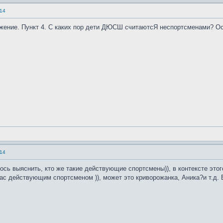
14
жение. Пункт 4. С каких пор дети ДЮСШ считаютсЯ неспортсменами? Ос
14
лось выяснить, кто же такие действующие спортсмены)), в контексте эт
ас действующим спортсменом )), может это криворожанка, Аника?и т.д. 