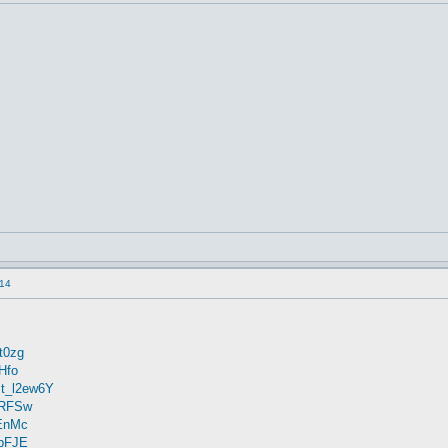
14
t0zg
1Hfo
Pt_l2ew6Y
LxRFSw
kEnMc
JbFJE