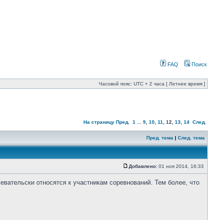
FAQ
Поиск
Часовой пояс: UTC + 2 часа [ Летнее время ]
На страницу
Пред.
1
...
9
,
10
,
11
,
12
,
13
,
14
След.
Пред. тема
|
След. тема
Добавлено:
01 ноя 2014, 16:33
евательски относятся к участникам соревнований. Тем более, что