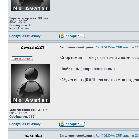
Зарегистрирован:
08 сен
2014, 00:57
Сообщения:
46
Кто я?:
Алекс
Вернуться к началу
Zwezda123
Заголовок сообщения:
Re: POLTAVA CUP autumn 20
Спортсмен
— лицо, систематически зан
Любитель (непрофессионал)
Обучение в ДЮСШ согластно утвержденно
Зарегистрирован:
27 окт
2014, 17:22
Сообщения:
231
Вернуться к началу
maximka
Заголовок сообщения:
Re: POLTAVA CUP autumn 20