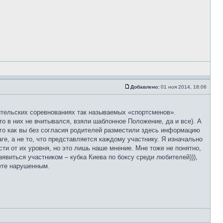
Добавлено:
01 ноя 2014, 18:06
ительских соревнованиях так называемых «спортсменов».
то в них не вчитывался, взяли шаблонное Положение, да и все). А
ого как вы без согласия родителей разместили здесь информацию
е, а не то, что представляется каждому участнику. Я изначально
и от их уровня, но это лишь наше мнение. Мне тоже не понятно,
явиться участником – кубка Киева по боксу среди любителей))),
аете нарушенным.