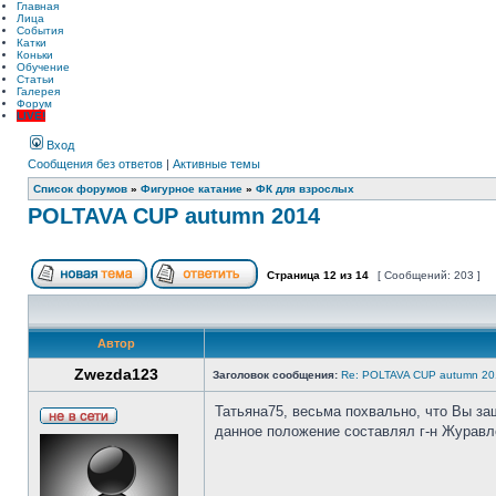
Главная
Лица
События
Катки
Коньки
Обучение
Статьи
Галерея
Форум
LIVE!
Вход
Сообщения без ответов
|
Активные темы
Список форумов
»
Фигурное катание
»
ФК для взрослых
POLTAVA CUP autumn 2014
Страница
12
из
14
[ Сообщений: 203 ]
Автор
Zwezda123
Заголовок сообщения:
Re: POLTAVA CUP autumn 20
Татьяна75, весьма похвально, что Вы за
данное положение составлял г-н Журавл