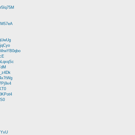
zr5Iq75M
e7M57eA
dgUwUg
ojqCyo
QtMrwYB0qbo
kcE
ObLqxqSc
DTdM
M_z4Dk
-4x7tWg
7Pj9x4
pKT0
20KPot4
cS0
plYxU