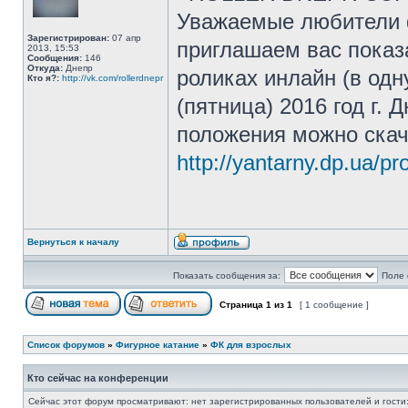
Уважаемые любители ф
Зарегистрирован:
07 апр
приглашаем вас показ
2013, 15:53
Сообщения:
146
Откуда:
Днепр
роликах инлайн (в одн
Кто я?:
http://vk.com/rollerdnepr
(пятница) 2016 год г.
положения можно скач
http://yantarny.dp.ua/p
Вернуться к началу
Показать сообщения за:
Поле 
Страница
1
из
1
[ 1 сообщение ]
Список форумов
»
Фигурное катание
»
ФК для взрослых
Кто сейчас на конференции
Сейчас этот форум просматривают: нет зарегистрированных пользователей и гости: