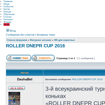
Главная
Лица
События
Катки
Коньки
Обучение
Статьи
Галерея
Форум
LIVE!
Вход
Сообщения без ответов
|
Активные темы
Список форумов
»
Фигурное катание
»
ФК для взрослых
ROLLER DNEPR CUP 2016
Страница
1
из
1
[ 1 сообщение ]
Автор
DashaBel
Заголовок сообщения:
ROLLER DNEPR CUP 2016
3-й всеукраинский ту
коньках
«ROLLER DNEPR CUP