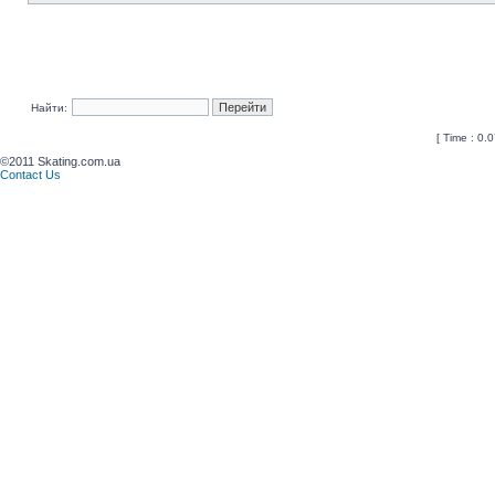
Найти:
[ Time : 0.0
©2011 Skating.com.ua
Contact Us