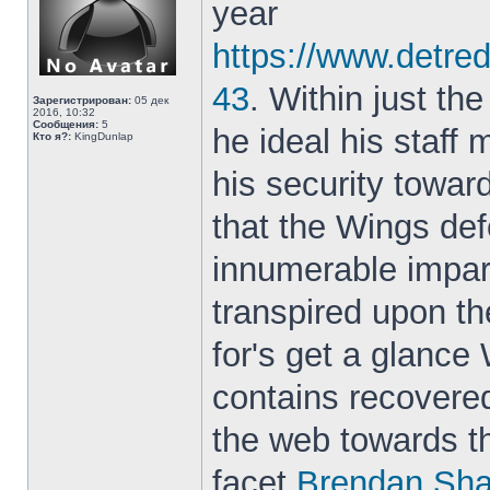
year
https://www.detr
43
. Within just the
Зарегистрирован:
05 дек
2016, 10:32
Сообщения:
5
he ideal his staff
Кто я?:
KingDunlap
his security towar
that the Wings def
innumerable impart
transpired upon th
for's get a glance
contains recovered
the web towards the
facet
Brendan Sha