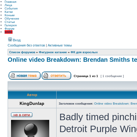
Главная
Лица
События
Катки
Коньки
Обучение
Статьи
Галерея
Форум
LIVE!
Вход
Сообщения без ответов
|
Активные темы
Список форумов
»
Фигурное катание
»
ФК для взрослых
Online video Breakdown: Brendan Smiths te
Страница
1
из
1
[ 1 сообщение ]
Автор
KingDunlap
Заголовок сообщения:
Online video Breakdown: Bren
Badly timed pinch
Detroit Purple Win