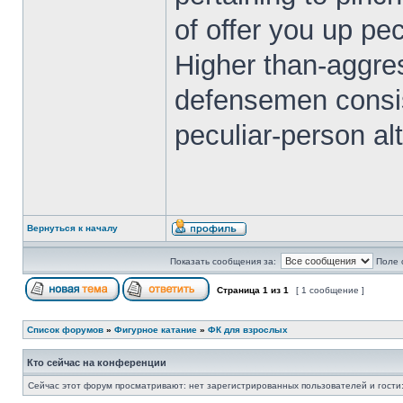
of offer you up pe
Higher than-aggres
defensemen consist
peculiar-person alt
Вернуться к началу
Показать сообщения за:
Поле 
Страница
1
из
1
[ 1 сообщение ]
Список форумов
»
Фигурное катание
»
ФК для взрослых
Кто сейчас на конференции
Сейчас этот форум просматривают: нет зарегистрированных пользователей и гости: