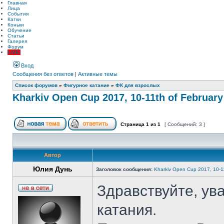
Главная
Лица
События
Катки
Коньки
Обучение
Статьи
Галерея
Форум
LIVE!
Вход
Сообщения без ответов
|
Активные темы
Список форумов
»
Фигурное катание
»
ФК для взрослых
Kharkiv Open Cup 2017, 10-11th of February
Страница
1
из
1
[ Сообщений: 3 ]
Автор
Юлия Дунь
Заголовок сообщения:
Kharkiv Open Cup 2017, 10-11
Здравствуйте, у
катания.