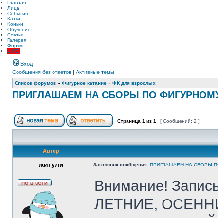
Главная
Лица
События
Катки
Коньки
Обучение
Статьи
Галерея
Форум
LIVE!
Вход
Сообщения без ответов
|
Активные темы
Список форумов
»
Фигурное катание
»
ФК для взрослых
ПРИГЛАШАЕМ НА СБОРЫ ПО ФИГУРНОМ
Страница
1
из
1
[ Сообщений: 2 ]
Автор
жигули
Заголовок сообщения:
ПРИГЛАШАЕМ НА СБОРЫ П
Внимание! Запи
ЛЕТНИЕ, ОСЕННИЕ