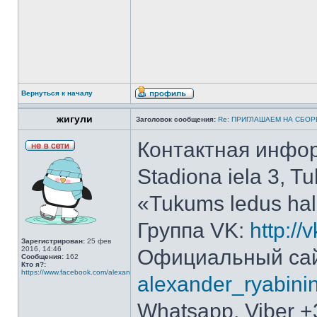
Вернуться к началу
жигули
Заголовок сообщения:
Re: ПРИГЛАШАЕМ НА СБО
Контактная инфо
Stadiona iela 3, 
«Tukums ledus hal
Группа VK:
http:/
Зарегистрирован:
25 фев
2016, 14:46
Официальный са
Сообщения:
162
Кто я?:
https://www.facebook.com/alexander.ryabinin.10
alexander_ryabini
Whatsapp, Viber 