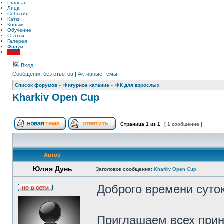
Главная
Лица
События
Катки
Коньки
Обучение
Статьи
Галерея
Форум
LIVE!
Вход
Сообщения без ответов
|
Активные темы
Список форумов
»
Фигурное катание
»
ФК для взрослых
Kharkiv Open Cup
Страница
1
из
1
[ 1 сообщение ]
Автор
Юлия Дунь
Заголовок сообщения:
Kharkiv Open Cup
Доброго времени суто
Приглашаем всех прин