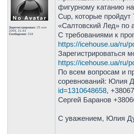
фигурному катанию на
Cup, которые пройдут 
«Салтовский Лед» по а
Зарегистрирован:
25 ноя
2009, 21:43
С требованиями к про
Сообщения:
318
https://icehouse.ua/ru/p
Зарегистрироваться м
https://icehouse.ua/ru/p
По всем вопросам и п
соревнований: Юлия 
id=1310648658
, +3806
Сергей Баранов +3806
С уважением, Юлия Д