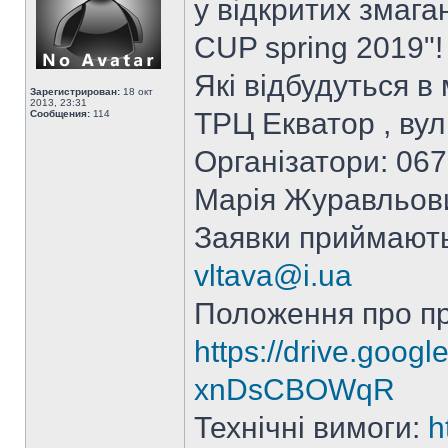
у відкритих змага
CUP spring 2019"!
Які відбудуться в
Зарегистрирован:
18 окт
2013, 23:31
ТРЦ Екватор , вул
Сообщения:
114
Організатори: 067
Марія Журавльов
Заявки приймаютьс
vltava@i.ua
Положення про п
https://drive.goog
xnDsCBOWqR
Технічні вимоги:
h