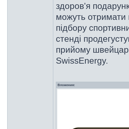
здоров'я подарунк
можуть отримати 
підбору спортивн
стенді продегусту
прийому швейцарс
SwissEnergy.
Вложения: