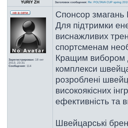
YURIY ZH
Заголовок сообщения:
Re: POLTAVA CUP spring 201
Спонсор змагань 
Для підтримки ене
виснажливих трену
спортсменам необх
Кращим вибором д
Зарегистрирован:
18 окт
2013, 23:31
комплекси швейца
Сообщения:
114
розроблені швейц
високоякісних інг
ефективність та в
Швейцарські брен