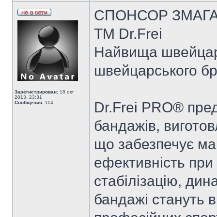
СПОНСОР ЗМАГАН
TM Dr.Frei
Найвища швейцарс
швейцарського бр
Зарегистрирован:
18 окт
2013, 23:31
Dr.Frei PRO® пре
Сообщения:
114
бандажів, виготов
що забезпечує ма
ефективність при 
стабілізацію, дин
бандажі стануть 