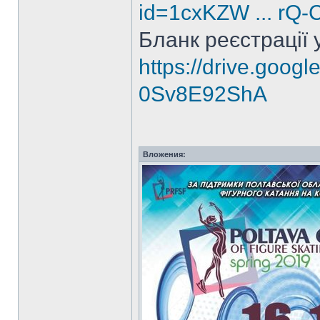
id=1cxKZW ... rQ
Бланк реєстрації 
https://drive.goog
0Sv8E92ShA
Вложения: