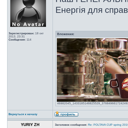
Енергія для справ
Зарегистрирован:
18 окт
Вложения:
2013, 23:31
Сообщения:
114
46982045_1433185146825529_3768496617242492928
Вернуться к началу
YURIY ZH
Заголовок сообщения:
Re: POLTAVA CUP spring 201