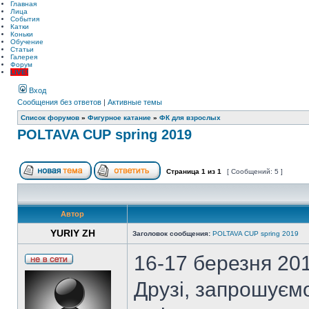
Главная
Лица
События
Катки
Коньки
Обучение
Статьи
Галерея
Форум
LIVE!
Вход
Сообщения без ответов
|
Активные темы
Список форумов
»
Фигурное катание
»
ФК для взрослых
POLTAVA CUP spring 2019
Страница
1
из
1
[ Сообщений: 5 ]
Автор
YURIY ZH
Заголовок сообщения:
POLTAVA CUP spring 2019
16-17 березня 20
Друзі, запрошуєм