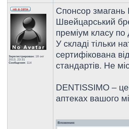
Спонсор змагань 
Швейцарський бр
преміум класу по
У складі тільки н
сертифікована ві
Зарегистрирован:
18 окт
2013, 23:31
стандартів. Не мі
Сообщения:
114
DENTISSIMO – це 
аптеках вашого мі
Вложения: