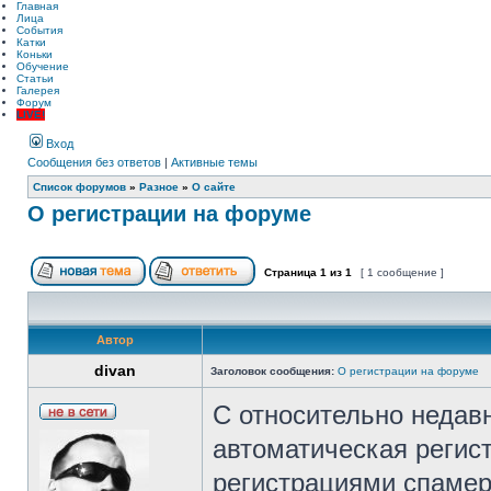
Главная
Лица
События
Катки
Коньки
Обучение
Статьи
Галерея
Форум
LIVE!
Вход
Сообщения без ответов
|
Активные темы
Список форумов
»
Разное
»
О сайте
О регистрации на форуме
Страница
1
из
1
[ 1 сообщение ]
Автор
divan
Заголовок сообщения:
О регистрации на форуме
С относительно недав
автоматическая регист
регистрациями спамер