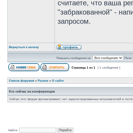
считаете, что ваша ре
"забракованной" - на
запросом.
Вернуться к началу
Показать сообщения за:
Поле 
Страница
1
из
1
[ 1 сообщение ]
Список форумов
»
Разное
»
О сайте
Кто сейчас на конференции
Сейчас этот форум просматривают: нет зарегистрированных пользователей и гости:
Найти: