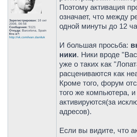
Поэтому активация про
означает, что между р
Зарегистрирован:
16 окт
2006, 06:58
одной минуты до 12 ча
Сообщения:
5121
Откуда:
Barcelona, Spain
Кто я?:
http://vk.com/ivan.daniluk
И большая просьба:
в
ники
. Ники вроде "Вас
уже о таких как "Лопа
расцениваются как неа
Кроме того, форум отс
того же компьютера, и
активируются(за искл
адресов).
Если вы видите, что а