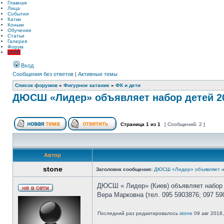
Главная
Лица
События
Катки
Коньки
Обучение
Статьи
Галерея
Форум
LIVE!
Вход
Сообщения без ответов
|
Активные темы
Список форумов
»
Фигурное катание
»
ФК и дети
ДЮСШ «Лидер» объявляет набор детей 20
Страница
1
из
1
[ Сообщений: 2 ]
Автор
stone
Заголовок сообщения:
ДЮСШ «Лидер» объявляет на
ДЮСШ « Лидер» (Киев) объявляет набор д
Вера Марковна (тел. 095 5903876; 097 59
Последний раз редактировалось
stone
09 авг 2018,