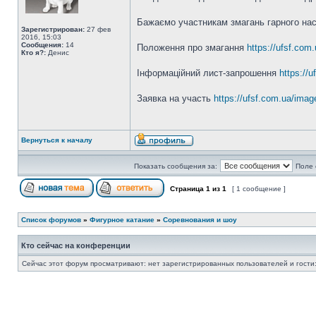
Бажаємо участникам змагань гарного нас
Зарегистрирован:
27 фев
2016, 15:03
Сообщения:
14
Положення про змагання
https://ufs
Кто я?:
Денис
Інформаційний лист-запрошення
https:
Заявка на участь
https://ufsf.com
Вернуться к началу
Показать сообщения за:
Поле 
Страница
1
из
1
[ 1 сообщение ]
Список форумов
»
Фигурное катание
»
Соревнования и шоу
Кто сейчас на конференции
Сейчас этот форум просматривают: нет зарегистрированных пользователей и гости: