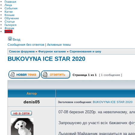
Главная
Лица
События
Катки
Коньки
Обучение
Статьи
Галерея
Форум
LIVE!
Вход
Сообщения без ответов
|
Активные темы
Список форумов
»
Фигурное катание
»
Соревнования и шоу
BUKOVYNA ICE STAR 2020
Страница
1
из
1
[ 1 сообщение ]
Автор
denis05
Заголовок сообщения:
BUKOVYNA ICE STAR 2020
07-08 березня 2020р. на невеличкому, а
Запрошуємо до участі всіх бажаючих фіг
Льодовий Майданчик знаходиться за адре