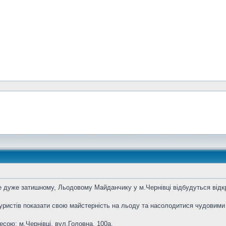
ле дуже затишному, Льодовому Майданчику у м.Чернівці відбудуться ві
уристів показати свою майстерність на льоду та насолодитися чудовими 
сою: м.Чернівці, вул.Головна, 100а.