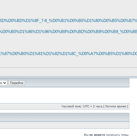
D0%BD%D0%BD%D1%8F_7-8_%D0%B1%D0%B5%D1%80%D0%B5%D0%B7%D
D0%BC%D0%B0%D1%86%D1%96%D0%B9%D0%BD%D0%B8%D0%B9_%D0%
3%D1%87%D0%B0%D1%81%D1%82%D1%8C_%D0%A7%D0%B5%D1%80%D
Часовой пояс: UTC + 2 часа [ Летнее время ]
Вы
не можете
начинать темы