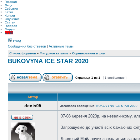
Главная
Лица
События
Катки
Коньки
Обучение
Статьи
Галерея
Форум
LIVE!
Вход
Сообщения без ответов
|
Активные темы
Список форумов
»
Фигурное катание
»
Соревнования и шоу
BUKOVYNA ICE STAR 2020
Страница
1
из
1
[ 1 сообщение ]
Автор
denis05
Заголовок сообщения:
BUKOVYNA ICE STAR 2020
07-08 березня 2020р. на невеличкому, а
Запрошуємо до участі всіх бажаючих фіг
Льодовий Майданчик знаходиться за адре