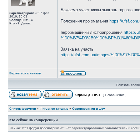
Бажаємо участникам змагань гарного нас
Зарегистрирован:
27 фев
2016, 15:03
Сообщения:
14
Положення про змагання
https://ufs
Кто я?:
Денис
Інформаційний лист-запрошення
https:
%D0%B7%D0%B0%D0%BF%D1%80%D0%
Заявка на участь
https://ufsf.com.ua/images/%D
Вернуться к началу
Показать сообщ
Страница
1
из
1
[ 1 сообщение ]
Список форумов
»
Фигурное катание
»
Соревнования и шоу
Кто сейчас на конференции
Сейчас этот форум просматривают: нет зарегистрированных пользователей и гости: