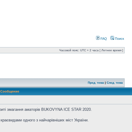
FAQ
Поиск
Часовой пояс: UTC + 2 часа [ Летнее время ]
Пред. тема
|
След. тема
Сообщение
дкриті змагання аматорів BUKOVYNA ICE STAR 2020.
краєвидами одного з найчарівніших міст України.