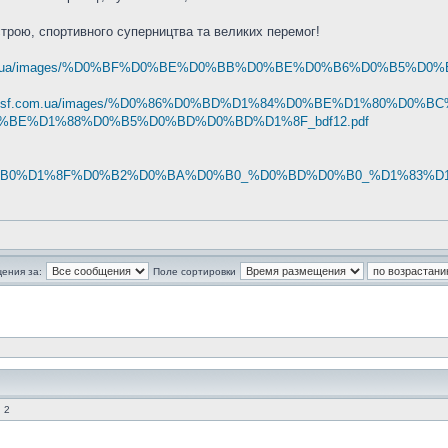
трою, спортивного суперництва та великих перемог!
f.com.ua/images/%D0%BF%D0%BE%D0%BB%D0%BE%D0%B6%D0%B5%
//ufsf.com.ua/images/%D0%86%D0%BD%D1%84%D0%BE%D1%80%
BE%D1%88%D0%B5%D0%BD%D0%BD%D1%8F_bdf12.pdf
0%97%D0%B0%D1%8F%D0%B2%D0%BA%D0%B0_%D0%BD%D0%B0_%D1%8
ения за:
Поле сортировки
 2