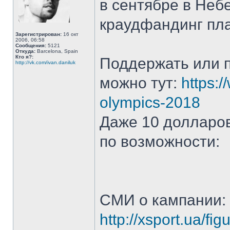
в сентябре в Неб
краудфандинг пл
Зарегистрирован:
16 окт
2006, 06:58
Сообщения:
5121
Откуда:
Barcelona, Spain
Кто я?:
Поддержать или 
http://vk.com/ivan.daniluk
можно тут:
https:
olympics-2018
Даже 10 долларо
по возможности:
СМИ о кампании:
http://xsport.ua/fi