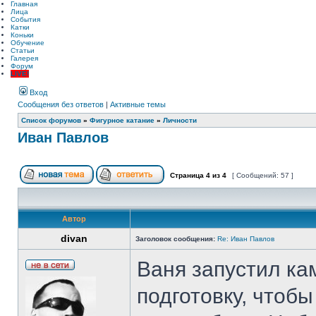
Главная
Лица
События
Катки
Коньки
Обучение
Статьи
Галерея
Форум
LIVE!
Вход
Сообщения без ответов
|
Активные темы
Список форумов
»
Фигурное катание
»
Личности
Иван Павлов
Страница
4
из
4
[ Сообщений: 57 ]
Автор
divan
Заголовок сообщения:
Re: Иван Павлов
Ваня запустил ка
подготовку, чтоб