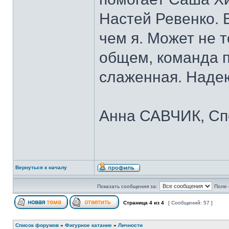
Настей Ревенко. 
чем я. Может не т
общем, команда 
слаженная. Надею
Анна САВЧИК, Спо
Вернуться к началу
Показать сообщения за:
Поле 
Страница
4
из
4
[ Сообщений: 57 ]
Список форумов
»
Фигурное катание
»
Личности