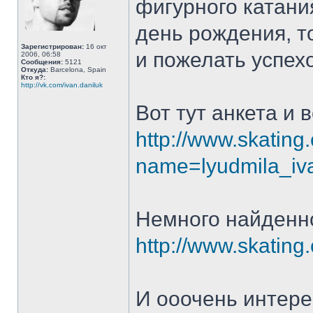
фигурного катани
день рождения, т
Зарегистрирован:
16 окт
и пожелать успехо
2006, 06:58
Сообщения:
5121
Откуда:
Barcelona, Spain
Кто я?:
http://vk.com/ivan.daniluk
Вот тут анкета и 
http://www.skatin
name=lyudmila_iv
Немного найденно
http://www.skatin
И ооочень интере