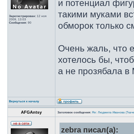
и потенциал фигур
такими муками вс
Зарегистрирован:
12 ноя
2009, 13:03
обморок только с
Сообщения:
90
Очень жаль, что 
хотелось бы, чтоб
а не прозябала в
Вернуться к началу
AFGAntsy
Заголовок сообщения:
Re: Людмила Иванова (Ткаче
zebra писал(а):