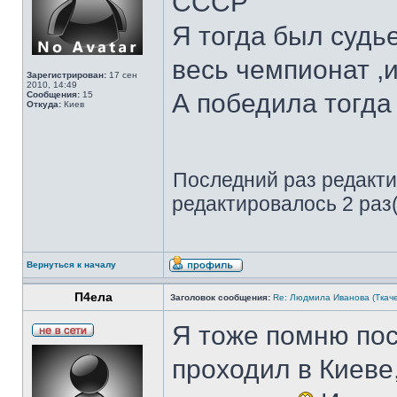
СССР
Я тогда был судь
весь чемпионат ,
Зарегистрирован:
17 сен
2010, 14:49
А победила тогда
Сообщения:
15
Откуда:
Киев
Последний раз редакт
редактировалось 2 раз(
Вернуться к началу
П4ела
Заголовок сообщения:
Re: Людмила Иванова (Ткаче
Я тоже помню по
проходил в Киеве