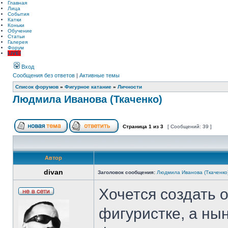
Главная
Лица
События
Катки
Коньки
Обучение
Статьи
Галерея
Форум
LIVE!
Вход
Сообщения без ответов
|
Активные темы
Список форумов
»
Фигурное катание
»
Личности
Людмила Иванова (Ткаченко)
Страница
1
из
3
[ Сообщений: 39 ]
Автор
divan
Заголовок сообщения:
Людмила Иванова (Ткаченко
Хочется создать 
фигуристке, а ны