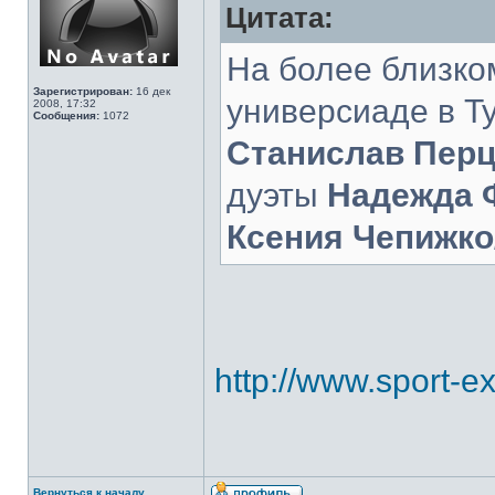
Цитата:
На более близко
Зарегистрирован:
16 дек
универсиаде в Т
2008, 17:32
Сообщения:
1072
Станислав Перц
дуэты
Надежда 
Ксения Чепижко
http://www.sport-exp
Вернуться к началу