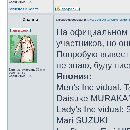
Сообщения:
729
Вернуться к началу
Zhanna
Заголовок сообщения:
Re: 25th Winter Universiade, 
На официальном 
участников, но они
Попробую вывести
не знаю, буду пи
Зарегистрирован:
05 янв
2006, 17:52
Япония:
Сообщения:
729
Men's Individual
Daisuke MURAKA
Lady's Individua
Mari SUZUKI