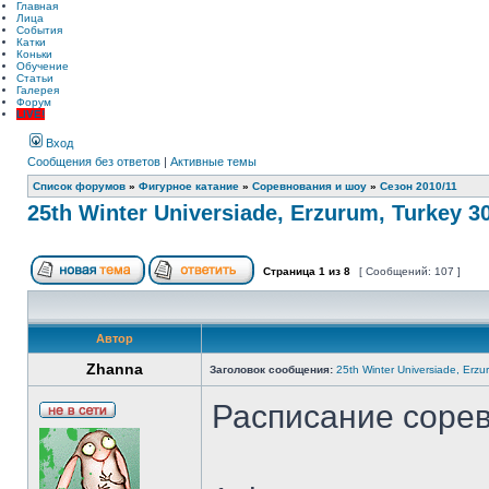
Главная
Лица
События
Катки
Коньки
Обучение
Статьи
Галерея
Форум
LIVE!
Вход
Сообщения без ответов
|
Активные темы
Список форумов
»
Фигурное катание
»
Соревнования и шоу
»
Сезон 2010/11
25th Winter Universiade, Erzurum, Turkey 30
Страница
1
из
8
[ Сообщений: 107 ]
Автор
Zhanna
Заголовок сообщения:
25th Winter Universiade, Erzu
Расписание сорев