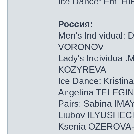
Ice Dance: Emi HI
Россия:
Men's Individual:
VORONOV
Lady's Individual
KOZYREVA
Ice Dance: Krist
Angelina TELEGI
Pairs: Sabina IM
Liubov ILYUSHEC
Ksenia OZEROVA