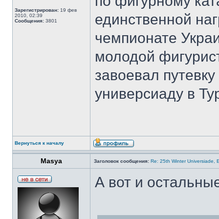
по фигурному ка
Зарегистрирован:
19 фев
единственной наг
2010, 02:39
Сообщения:
3801
чемпионате Украи
молодой фигурис
завоевал путевк
универсиаду в Ту
Вернуться к началу
Masya
Заголовок сообщения:
Re: 25th Winter Universiade, 
А вот и остальные