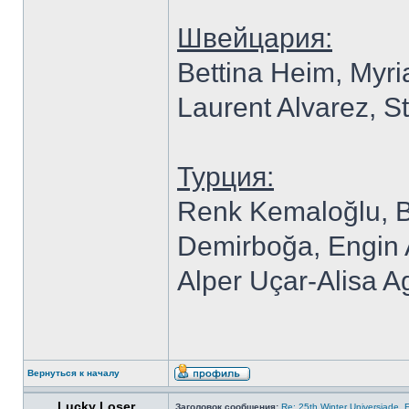
Швейцария:
Bettina Heim, Myr
Laurent Alvarez, 
Турция:
Renk Kemaloğlu, Be
Demirboğa, Engin A
Alper Uçar-Alisa 
Вернуться к началу
Lucky Loser
Заголовок сообщения:
Re: 25th Winter Universiade, 