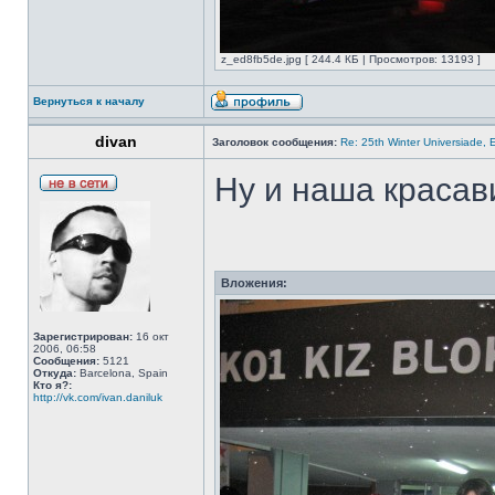
z_ed8fb5de.jpg [ 244.4 КБ | Просмотров: 13193 ]
Вернуться к началу
divan
Заголовок сообщения:
Re: 25th Winter Universiade, 
Ну и наша красав
Вложения:
Зарегистрирован:
16 окт
2006, 06:58
Сообщения:
5121
Откуда:
Barcelona, Spain
Кто я?:
http://vk.com/ivan.daniluk