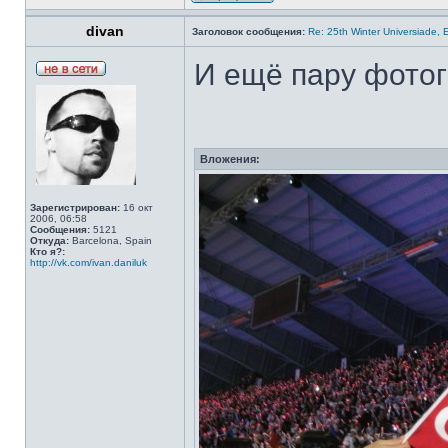
divan
Заголовок сообщения:
Re: 25th Winter Universiade, 
И ещё пару фото
Вложения:
Зарегистрирован:
16 окт
2006, 06:58
Сообщения:
5121
Откуда:
Barcelona, Spain
Кто я?:
http://vk.com/ivan.daniluk