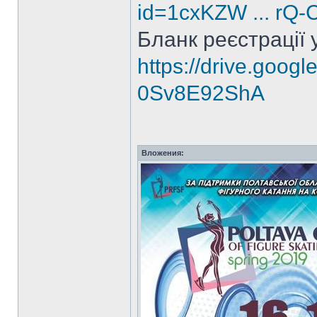
id=1cxKZW ... rQ
Бланк реєстрації 
https://drive.goog
0Sv8E92ShA
Вложения: