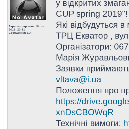
у відкритих змага
CUP spring 2019"!
Які відбудуться в
Зарегистрирован:
18 окт
2013, 23:31
ТРЦ Екватор , вул
Сообщения:
114
Організатори: 067
Марія Журавльов
Заявки приймаютьс
vltava@i.ua
Положення про п
https://drive.goog
xnDsCBOWqR
Технічні вимоги:
h