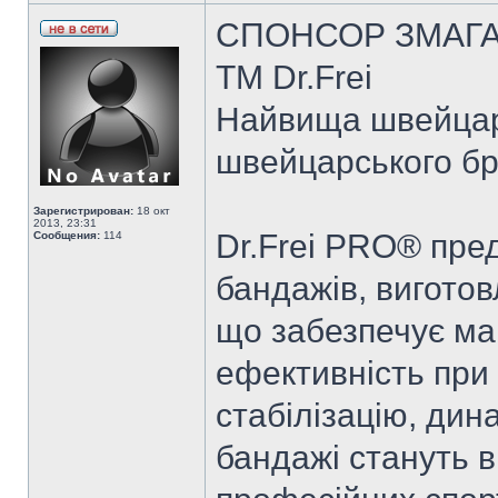
СПОНСОР ЗМАГАН
TM Dr.Frei
Найвища швейцарс
швейцарського бр
Зарегистрирован:
18 окт
2013, 23:31
Dr.Frei PRO® пре
Сообщения:
114
бандажів, виготов
що забезпечує ма
ефективність при 
стабілізацію, дин
бандажі стануть 