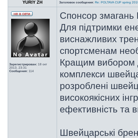
YURIY ZH
Заголовок сообщения:
Re: POLTAVA CUP spring 201
Спонсор змагань 
Для підтримки ене
виснажливих трену
спортсменам необх
Кращим вибором д
Зарегистрирован:
18 окт
2013, 23:31
комплекси швейца
Сообщения:
114
розроблені швейц
високоякісних інг
ефективність та в
Швейцарські брен