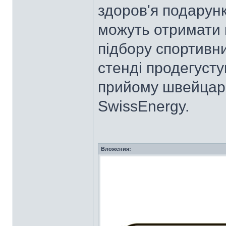
здоров'я подарунк
можуть отримати 
підбору спортивн
стенді продегусту
прийому швейцарс
SwissEnergy.
Вложения: