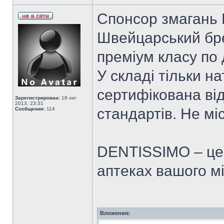
Спонсор змагань 
Швейцарський бр
преміум класу по
У складі тільки н
сертифікована ві
Зарегистрирован:
18 окт
2013, 23:31
стандартів. Не мі
Сообщения:
114
DENTISSIMO – це 
аптеках вашого мі
Вложения: