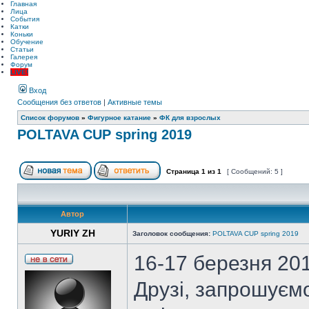
Главная
Лица
События
Катки
Коньки
Обучение
Статьи
Галерея
Форум
LIVE!
Вход
Сообщения без ответов
|
Активные темы
Список форумов
»
Фигурное катание
»
ФК для взрослых
POLTAVA CUP spring 2019
Страница
1
из
1
[ Сообщений: 5 ]
Автор
YURIY ZH
Заголовок сообщения:
POLTAVA CUP spring 2019
16-17 березня 20
Друзі, запрошуєм