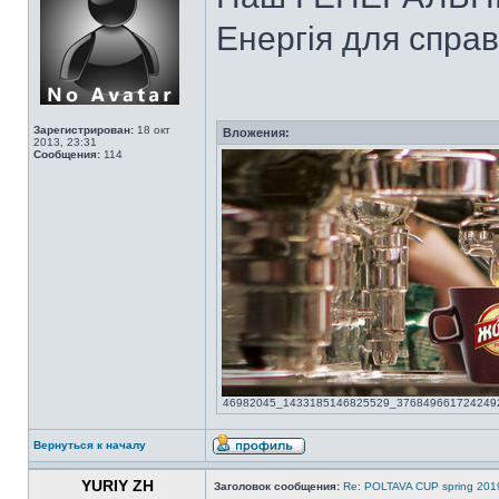
Енергія для справ
Зарегистрирован:
18 окт
Вложения:
2013, 23:31
Сообщения:
114
46982045_1433185146825529_3768496617242492928
Вернуться к началу
YURIY ZH
Заголовок сообщения:
Re: POLTAVA CUP spring 201