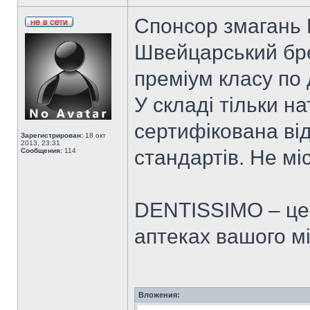
Спонсор змагань 
Швейцарський бр
преміум класу по
У складі тільки н
сертифікована ві
Зарегистрирован:
18 окт
2013, 23:31
стандартів. Не мі
Сообщения:
114
DENTISSIMO – це 
аптеках вашого мі
Вложения: