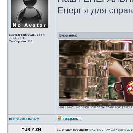
Енергія для справ
Зарегистрирован:
18 окт
Вложения:
2013, 23:31
Сообщения:
114
46982045_1433185146825529_3768496617242492928
Вернуться к началу
YURIY ZH
Заголовок сообщения:
Re: POLTAVA CUP spring 201