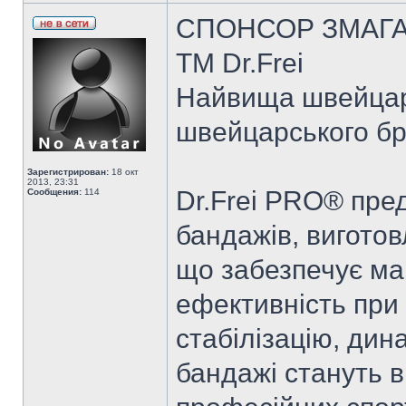
СПОНСОР ЗМАГАН
TM Dr.Frei
Найвища швейцарс
швейцарського бр
Зарегистрирован:
18 окт
2013, 23:31
Dr.Frei PRO® пре
Сообщения:
114
бандажів, виготов
що забезпечує ма
ефективність при 
стабілізацію, дин
бандажі стануть 