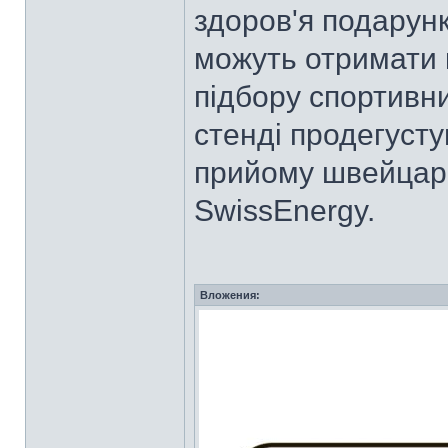
здоров'я подарунк
можуть отримати 
підбору спортивн
стенді продегусту
прийому швейцарс
SwissEnergy.
Вложения: