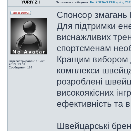
YURIY ZH
Заголовок сообщения:
Re: POLTAVA CUP spring 201
Спонсор змагань 
Для підтримки ене
виснажливих трену
спортсменам необх
Кращим вибором д
Зарегистрирован:
18 окт
2013, 23:31
комплекси швейца
Сообщения:
114
розроблені швейц
високоякісних інг
ефективність та в
Швейцарські брен