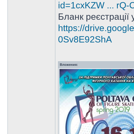
id=1cxKZW ... rQ
Бланк реєстрації 
https://drive.goog
0Sv8E92ShA
Вложения: