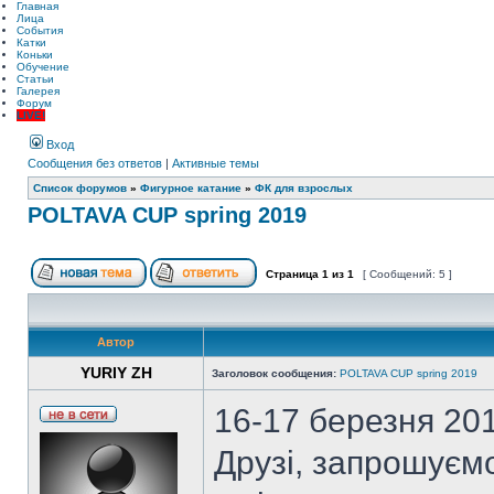
Главная
Лица
События
Катки
Коньки
Обучение
Статьи
Галерея
Форум
LIVE!
Вход
Сообщения без ответов
|
Активные темы
Список форумов
»
Фигурное катание
»
ФК для взрослых
POLTAVA CUP spring 2019
Страница
1
из
1
[ Сообщений: 5 ]
Автор
YURIY ZH
Заголовок сообщения:
POLTAVA CUP spring 2019
16-17 березня 20
Друзі, запрошуєм