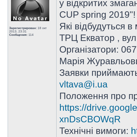
у відкритих змага
CUP spring 2019"!
Які відбудуться в
Зарегистрирован:
18 окт
2013, 23:31
ТРЦ Екватор , вул
Сообщения:
114
Організатори: 067
Марія Журавльов
Заявки приймаютьс
vltava@i.ua
Положення про п
https://drive.goog
xnDsCBOWqR
Технічні вимоги:
h