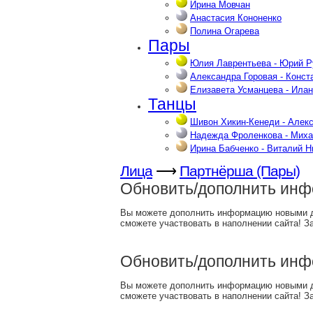
Ирина Мовчан
Анастасия Кононенко
Полина Огарева
Пары
Юлия Лаврентьева - Юрий 
Александра Горовая - Конст
Елизавета Усманцева - Ила
Танцы
Шивон Хикин-Кенеди - Алек
Надежда Фроленкова - Миха
Ирина Бабченко - Виталий 
Лица
⟶
Партнёрша (Пары)
Обновить/дополнить ин
Вы можете дополнить информацию новыми 
сможете участвовать в наполнении сайта! З
Обновить/дополнить ин
Вы можете дополнить информацию новыми 
сможете участвовать в наполнении сайта! З