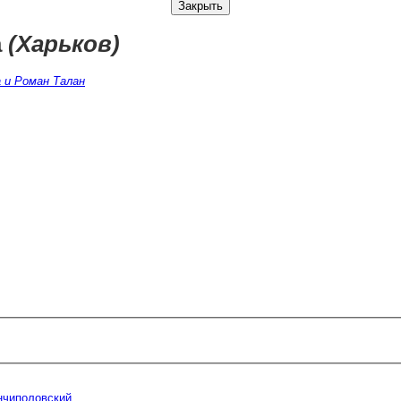
Закрыть
а
(Харьков)
 и Роман Талан
нчиполовский