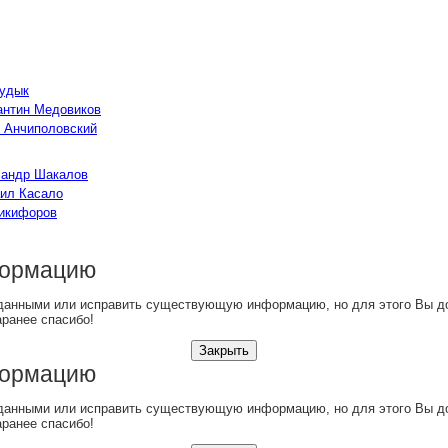
Рудык
антин Медовиков
н Анчиполовский
сандр Шакалов
ил Касало
Никифоров
формацию
данными или исправить существующую информацию, но для этого Вы 
аранее спасибо!
Закрыть
формацию
данными или исправить существующую информацию, но для этого Вы 
аранее спасибо!